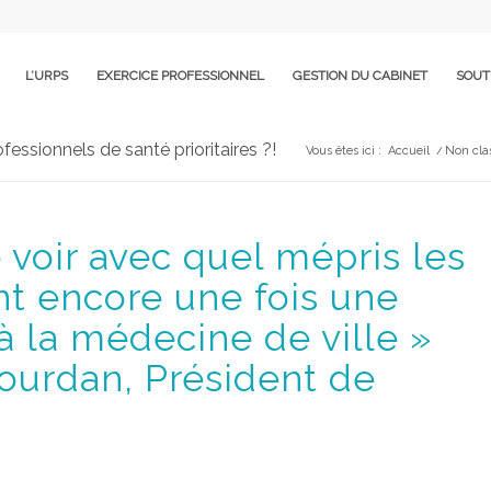
L’URPS
EXERCICE PROFESSIONNEL
GESTION DU CABINET
SOUT
essionnels de santé prioritaires ?!
Vous êtes ici :
Accueil
/
Non cla
e voir avec quel mépris les
nt encore une fois une
à la médecine de ville »
Jourdan, Président de