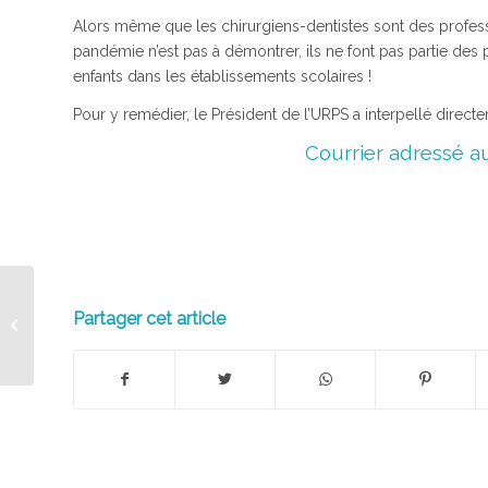
Alors même que les chirurgiens-dentistes sont des professi
pandémie n’est pas à démontrer, ils ne font pas partie des 
enfants dans les établissements scolaires !
Pour y remédier, le Président de l’URPS a interpellé direct
Courrier adressé a
Formez-vous
Partager cet article
gratuitement au Méopa
avec votre URPS