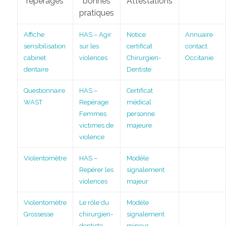
repérages
bonnes
Attestations
pratiques
Affiche
HAS – Agir
Notice
Annuaire
sensibilisation
sur les
certificat
contact
cabinet
violences
Chirurgien-
Occitanie
dentaire
Dentiste
Questionnaire
HAS –
Certificat
WAST
Repérage
médical
Femmes
personne
victimes de
majeure
violence
Violentomètre
HAS –
Modèle
Repérer les
signalement
violences
majeur
Violentomètre
Le rôle du
Modèle
Grossesse
chirurgien-
signalement
dentiste
mineur