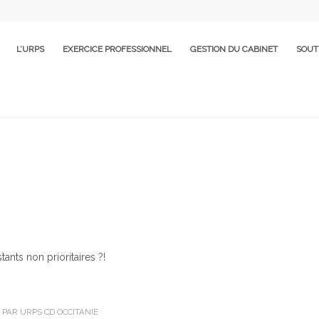
L’URPS
EXERCICE PROFESSIONNEL
GESTION DU CABINET
SOUT
tants non prioritaires ?!
PAR
URPS CD OCCITANIE