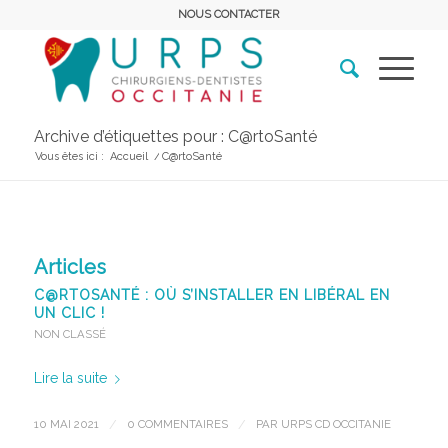
NOUS CONTACTER
Archive d’étiquettes pour : C@rtoSanté
Vous êtes ici :
Accueil
/
C@rtoSanté
Articles
C@RTOSANTÉ : OÙ S’INSTALLER EN LIBÉRAL EN
UN CLIC !
NON CLASSÉ
Lire la suite
10 MAI 2021
/
0 COMMENTAIRES
/
PAR
URPS CD OCCITANIE