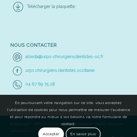
Télécharger la plaquette
NOUS CONTACTER
alseda@urps-chirurgiensdentistes-oc.fr
urps.chirurgiens.dentistes.occitanie
04 67 69 75 28
En poursuivant votre navigation sur ce site, vous acceptez
l'utilisation de cookies pour nous permettre de mesurer l'audience
et pour répondre au mieux à vos besoins via notre formulaire de
contact.
© Copyright - URPS Chirurgiens dentistes occitanie - design
www.julie-
delporte.com
Accepter
En savoir plus