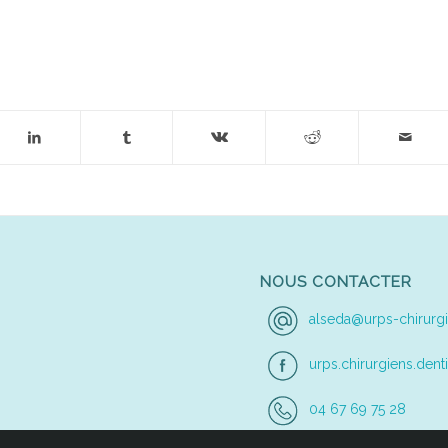
NOUS CONTACTER
alseda@urps-chirurgi
urps.chirurgiens.denti
04 67 69 75 28