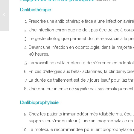
L’antibiothérapie
Carburant pour les
professionnels de santé
Prescrire une antibiothérapie face à une infection avéré
Une infection chronique ne doit pas être traitée à coup 
Le geste étiologique prime et doit être associé à la pr
Devant une infection en odontologie, dans la majorité d
48 heures.
L’amoxicilline est la molécule de référence en odontol
En cas d’allergies aux bêta-lactamines, la clindamycine
La durée de traitement est de 7 jours (sauf pour l’azithr
Une douleur intense ne signifie pas systématiquement 
L’antibioprophylaxie
Chez les patients immunodéprimés (diabète mal équili
suppresseur/modulateur…), une antibioprophylaxie en 
La molécule recommandée pour l’antibioprophylaxie en