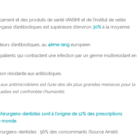
ament et des produits de santé (ANSM) et de l’Institut de veille
çaise d’antibiotiques est supérieure d’environ
30%
à la moyenne
eurs d’antibiotiques, au
4ème rang
européen.
atients qui contractent une infection par un germe multirésistant en
tion résistante aux antibiotiques.
e aux antimicrobiens est l’une des dix plus grandes menaces pour la
elles est confrontée l’humanité.
chirurgiens-dentistes sont à l’origine de 12% des prescriptions
le monde.
 chirurgiens-dentistes : 56% des consommants (Source Améli).