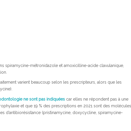
ons spiramycine-métronidazole et amoxicilline-acide clavulanique,
ion.
aitement varient beaucoup selon les prescripteurs, alors que les
ycine).
odontologie ne sont pas indiquées
car elles ne répondent pas à une
oprophylaxie et que 19 % des prescriptions en 2021 sont des molécule
d’antibiorésistance (pristinamycine, doxycycline, spiramycine-